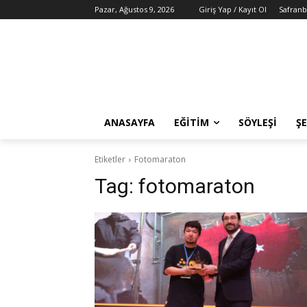
Pazar, Ağustos 9, 2026
Giriş Yap / Kayıt Ol
Safranb
ANASAYFA
EĞITIM
SÖYLEŞI
ŞE
Etiketler
Fotomaraton
Tag:
fotomaraton