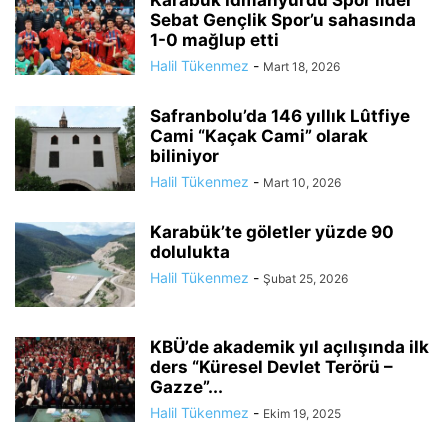
Karabük İdmanyurdu Spor lider
Sebat Gençlik Spor’u sahasında
1-0 mağlup etti
Halil Tükenmez
-
Mart 18, 2026
Safranbolu’da 146 yıllık Lûtfiye
Cami “Kaçak Cami” olarak
biliniyor
Halil Tükenmez
-
Mart 10, 2026
Karabük’te göletler yüzde 90
dolulukta
Halil Tükenmez
-
Şubat 25, 2026
KBÜ’de akademik yıl açılışında ilk
ders “Küresel Devlet Terörü –
Gazze”...
Halil Tükenmez
-
Ekim 19, 2025