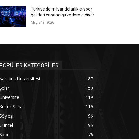
Türkiye’de milyar dolarlık e-spor
gelirleri yabancı şirketlere gidiyor
Mayıs 19, 2026
POPÜLER KATEGORİLER
Karabük Üniversitesi
187
Şehir
150
Üniversite
119
Kültür-Sanat
119
Söyleşi
96
Güncel
95
Spor
76