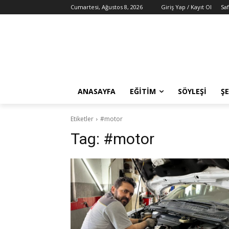
Cumartesi, Ağustos 8, 2026
Giriş Yap / Kayıt Ol
Sa
ANASAYFA
EĞITIM
SÖYLEŞI
ŞE
Etiketler
#motor
Tag:
#motor