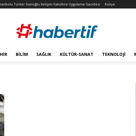
franbolu Türker İnanoğlu İletişim Fakültesi Uygulama Gazetesi
Künye
HIR
BILIM
SAĞLIK
KÜLTÜR-SANAT
TEKNOLOJI