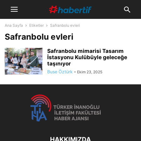
Ana Sayfa
Etiketler
Safranbolu evleri
Safranbolu evleri
Safranbolu mimarisi Tasarım
İstasyonu Kulübüyle geleceğe
taşınıyor
Buse Öztürk
-
Ekim 23, 2025
HAKKIMIZDA