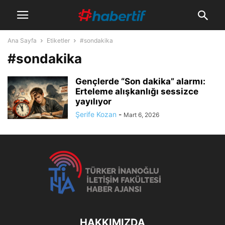
Ana Sayfa
Etiketler
#sondakika
#sondakika
Gençlerde “Son dakika” alarmı:
Erteleme alışkanlığı sessizce
yayılıyor
Şerife Kozan
-
Mart 6, 2026
HAKKIMIZDA