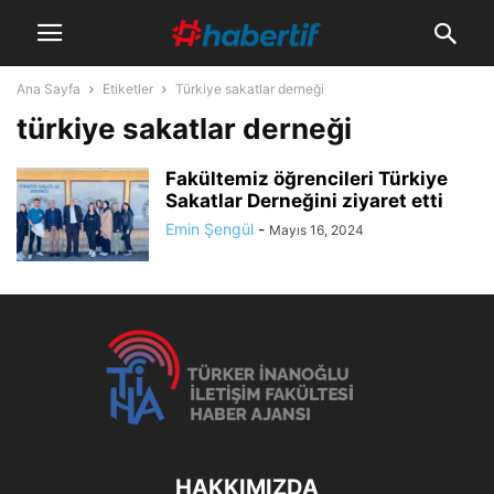
Ana Sayfa
Etiketler
Türkiye sakatlar derneği
türkiye sakatlar derneği
Fakültemiz öğrencileri Türkiye
Sakatlar Derneğini ziyaret etti
Emin Şengül
-
Mayıs 16, 2024
HAKKIMIZDA