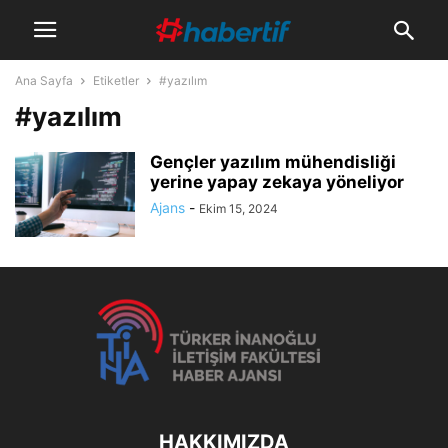
Ana Sayfa
Etiketler
#yazılım
#yazılım
Gençler yazılım mühendisliği
yerine yapay zekaya yöneliyor
Ajans
-
Ekim 15, 2024
HAKKIMIZDA