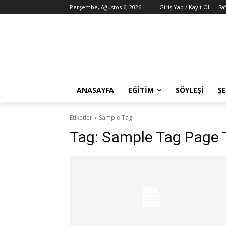
Perşembe, Ağustos 6, 2026
Giriş Yap / Kayıt Ol
Sa
ANASAYFA
EĞITIM
SÖYLEŞI
ŞE
Etiketler
Sample Tag
Tag:
Sample Tag Page T