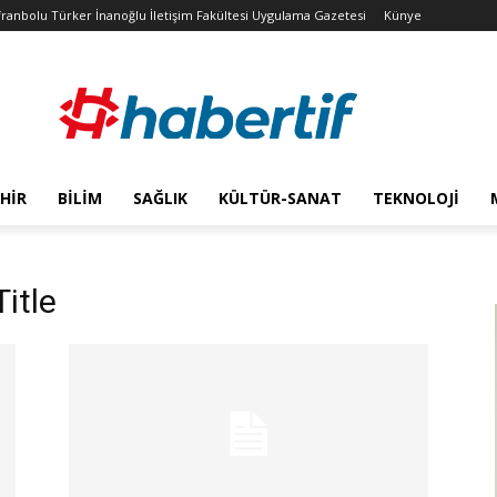
franbolu Türker İnanoğlu İletişim Fakültesi Uygulama Gazetesi
Künye
HIR
BILIM
SAĞLIK
KÜLTÜR-SANAT
TEKNOLOJI
itle