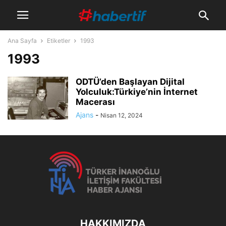
Ana Sayfa
Etiketler
1993
1993
ODTÜ’den Başlayan Dijital
Yolculuk:Türkiye’nin İnternet
Macerası
Ajans
-
Nisan 12, 2024
HAKKIMIZDA