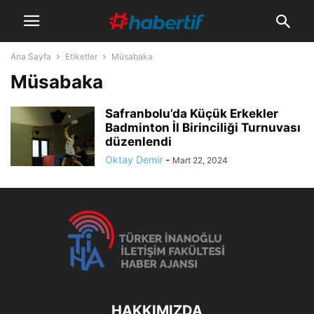
Ana Sayfa
Etiketler
Müsabaka
Müsabaka
Safranbolu’da Küçük Erkekler
Badminton İl Birinciliği Turnuvası
düzenlendi
Oktay Demir
-
Mart 22, 2024
HAKKIMIZDA