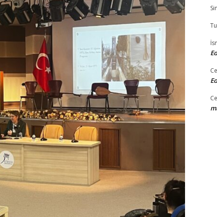
Si
Tu
İs
Ed
Ce
Ed
Ce
ma