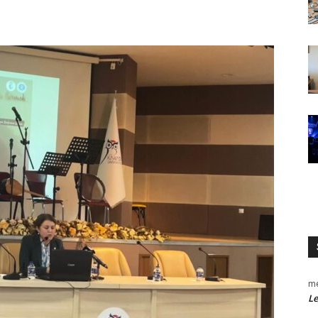
me
Le