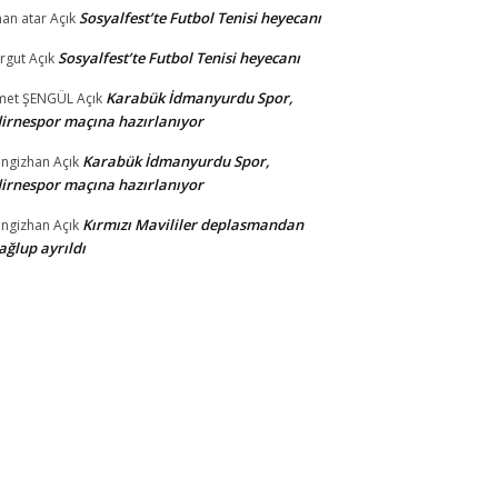
Sosyalfest’te Futbol Tenisi heyecanı
nan atar
Açık
Sosyalfest’te Futbol Tenisi heyecanı
rgut
Açık
Karabük İdmanyurdu Spor,
met ŞENGÜL
Açık
irnespor maçına hazırlanıyor
Karabük İdmanyurdu Spor,
ngizhan
Açık
irnespor maçına hazırlanıyor
Kırmızı Mavililer deplasmandan
ngizhan
Açık
ğlup ayrıldı