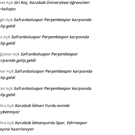
Gri Koç, Karabük Üniversitesi öğrencileri
met
Açık
e buluştu
Safranboluspor Perşembespor karşısında
gin
Açık
lip geldi
Safranboluspor Perşembespor karşısında
az
Açık
lip geldi
Safranboluspor Perşembespor
ğçenur
Açık
rşısında galip geldi
Safranboluspor Perşembespor karşısında
mer
Açık
lip geldi
Safranboluspor Perşembespor karşısında
zan
Açık
lip geldi
Karabük İdman Yurdu evinde
hra
Açık
aybetmiyor
Karabük İdmanyurdu Spor, Edirnespor
hra
Açık
çına hazırlanıyor