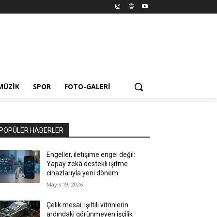
MÜZIK
SPOR
FOTO-GALERI
POPÜLER HABERLER
Engeller, iletişime engel değil:
Yapay zekâ destekli işitme
cihazlarıyla yeni dönem
Mayıs 19, 2026
Çelik mesai: Işıltılı vitrinlerin
ardındaki görünmeyen işçilik