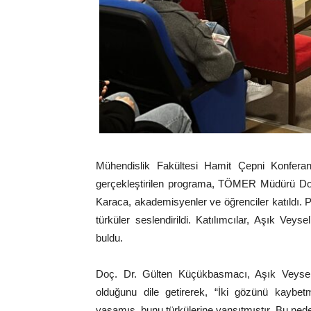
Mühendislik Fakültesi Hamit Çepni Konfer
gerçekleştirilen programa, TÖMER Müdürü Do
Karaca, akademisyenler ve öğrenciler katıldı. 
türküler seslendirildi. Katılımcılar, Aşık Veys
buldu.
Doç. Dr. Gülten Küçükbasmacı, Aşık Veysel’
olduğunu dile getirerek, “İki gözünü kaybet
yaşamış, bunu türkülerine yansıtmıştır. Bu n