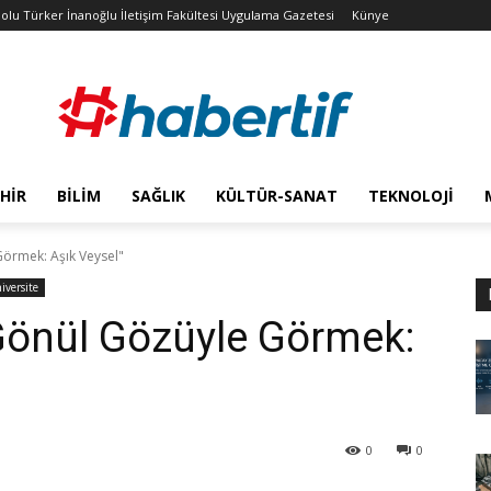
olu Türker İnanoğlu İletişim Fakültesi Uygulama Gazetesi
Künye
HIR
BILIM
SAĞLIK
KÜLTÜR-SANAT
TEKNOLOJI
örmek: Aşık Veysel"
iversite
Gönül Gözüyle Görmek:
0
0