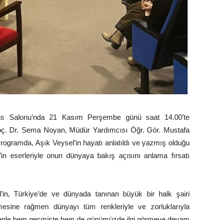
ans Salonu’nda 21 Kasım Perşembe günü saat 14.00’te
ç. Dr. Sema Noyan, Müdür Yardımcısı Öğr. Gör. Mustafa
Programda, Aşık Veysel’in hayatı anlatıldı ve yazmış olduğu
el’in eserleriyle onun dünyaya bakış açısını anlama fırsatı
in, Türkiye’de ve dünyada tanınan büyük bir halk şairi
mesine rağmen dünyayı tüm renkleriyle ve zorluklarıyla
edenle hem geçmişte hem de günümüzde ilgi görmeye devam