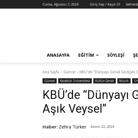
Cuma, Ağustos 7, 2026
Giriş Yap / Kayıt Ol
Safranb
ANASAYFA
EĞITIM
SÖYLEŞI
ŞE
Ana Sayfa
Güncel
KBÜ'de "Dünyayı Gönül Gözüyle G
Güncel
Karabük Üniversitesi
Kültür-Sanat
Müzik
Ün
KBÜ’de “Dünyayı 
Aşık Veysel”
Haber:
Zehra Türker
Kasım 22, 2024