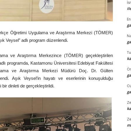
İs
il
En
ga
Türkçe Öğretimi Uygulama ve Araştırma Merkezi (TÖMER)
N
k Veysel” adlı program düzenlendi.
ga
Tu
lama ve Araştırma Merkezince (TÖMER) geçekleştirilen
ka
lı programda, Kastamonu Üniversitesi Edebiyat Fakültesi
Ö
lama ve Araştırma Merkezi Müdürü Doç. Dr. Gülten
ga
endi. Aşık Veysel’in hayatı ve eserlerinin konuşulduğu
ir dinleti de gerçekleştirildi.
O
ga
Ze
k
Ze
ma