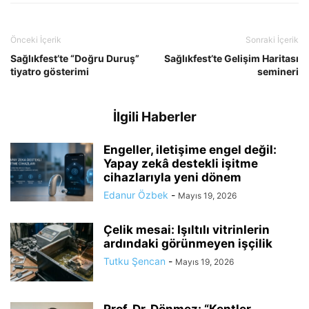
Önceki İçerik
Sonraki İçerik
Sağlıkfest’te “Doğru Duruş”
Sağlıkfest’te Gelişim Haritası
tiyatro gösterimi
semineri
İlgili Haberler
Engeller, iletişime engel değil:
Yapay zekâ destekli işitme
cihazlarıyla yeni dönem
Edanur Özbek
-
Mayıs 19, 2026
Çelik mesai: Işıltılı vitrinlerin
ardındaki görünmeyen işçilik
Tutku Şencan
-
Mayıs 19, 2026
Prof. Dr. Dönmez: “Kentler