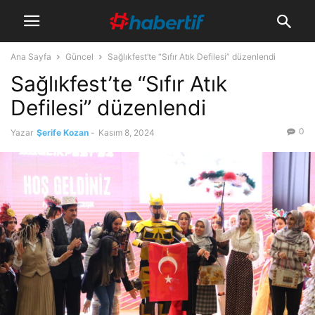
Ana Sayfa
Güncel
Sağlıkfest’te “Sıfır Atık Defilesi” düzenlendi
Sağlıkfest’te “Sıfır Atık
Defilesi” düzenlendi
0
Yazar
Şerife Kozan
-
Kasım 8, 2024