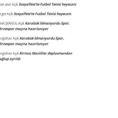
Sosyalfest’te Futbol Tenisi heyecanı
nan atar
Açık
Sosyalfest’te Futbol Tenisi heyecanı
rgut
Açık
Karabük İdmanyurdu Spor,
met ŞENGÜL
Açık
irnespor maçına hazırlanıyor
Karabük İdmanyurdu Spor,
ngizhan
Açık
irnespor maçına hazırlanıyor
Kırmızı Mavililer deplasmandan
ngizhan
Açık
ğlup ayrıldı