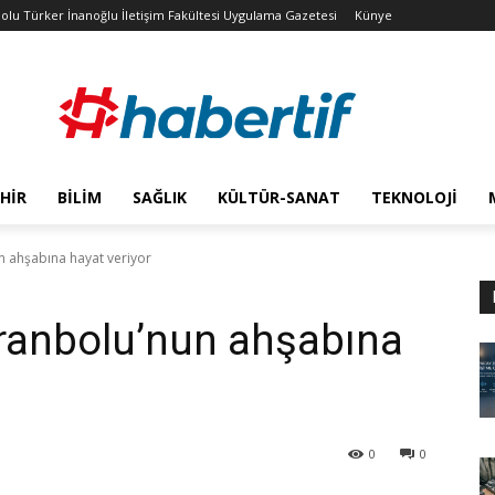
olu Türker İnanoğlu İletişim Fakültesi Uygulama Gazetesi
Künye
HIR
BILIM
SAĞLIK
KÜLTÜR-SANAT
TEKNOLOJI
un ahşabına hayat veriyor
afranbolu’nun ahşabına
0
0