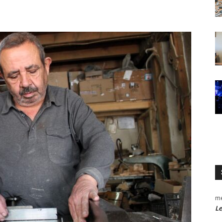
me
Le