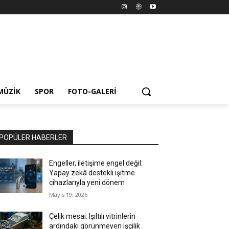
MÜZIK
SPOR
FOTO-GALERI
POPÜLER HABERLER
Engeller, iletişime engel değil:
Yapay zekâ destekli işitme
cihazlarıyla yeni dönem
Mayıs 19, 2026
Çelik mesai: Işıltılı vitrinlerin
ardındaki görünmeyen işçilik