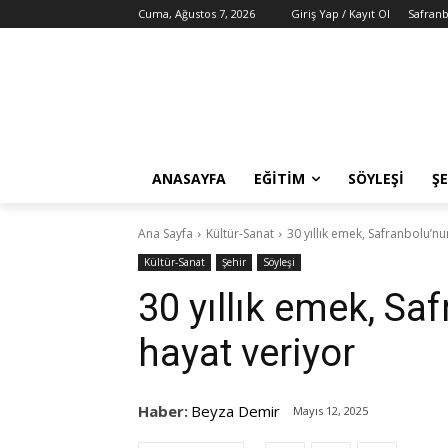
Cuma, Ağustos 7, 2026
Giriş Yap / Kayıt Ol
Safranb
ANASAYFA
EĞITIM
SÖYLEŞI
ŞE
Ana Sayfa
Kültür-Sanat
30 yıllık emek, Safranbolu’n
Kültür-Sanat
Şehir
Söyleşi
30 yıllık emek, S
hayat veriyor
Haber:
Beyza Demir
Mayıs 12, 2025