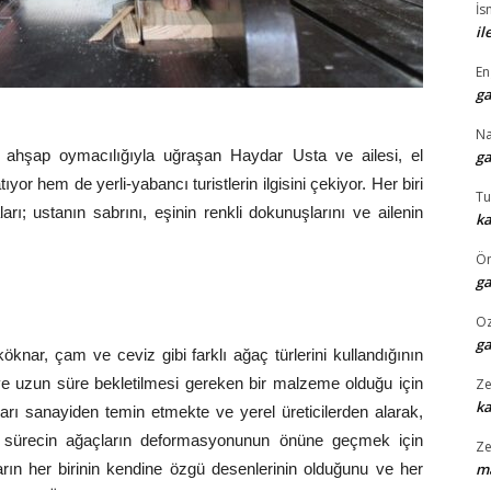
İs
il
En
ga
N
r ahşap oymacılığıyla uğraşan Haydar Usta ve ailesi, el
ga
yor hem de yerli-yabancı turistlerin ilgisini çekiyor. Her biri
Tu
arı; ustanın sabrını, eşinin renkli dokunuşlarını ve ailenin
ka
Ö
ga
O
ga
öknar, çam ve ceviz gibi farklı ağaç türlerini kullandığının
 ve uzun süre bekletilmesi gereken bir malzeme olduğu için
Ze
k
ları sanayiden temin etmekte ve yerel üreticilerden alarak,
bu sürecin ağaçların deformasyonunun önüne geçmek için
Ze
rın her birinin kendine özgü desenlerinin olduğunu ve her
ma