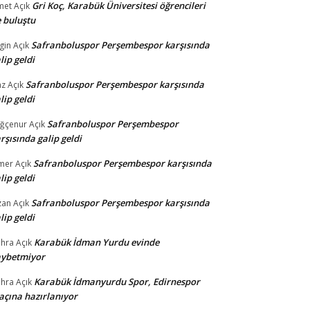
Gri Koç, Karabük Üniversitesi öğrencileri
met
Açık
e buluştu
Safranboluspor Perşembespor karşısında
gin
Açık
lip geldi
Safranboluspor Perşembespor karşısında
az
Açık
lip geldi
Safranboluspor Perşembespor
ğçenur
Açık
rşısında galip geldi
Safranboluspor Perşembespor karşısında
mer
Açık
lip geldi
Safranboluspor Perşembespor karşısında
zan
Açık
lip geldi
Karabük İdman Yurdu evinde
hra
Açık
aybetmiyor
Karabük İdmanyurdu Spor, Edirnespor
hra
Açık
çına hazırlanıyor