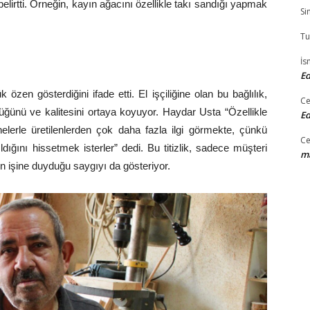
belirtti. Örneğin, kayın ağacını özellikle takı sandığı yapmak
Si
Tu
İs
Ed
zen gösterdiğini ifade etti. El işçiliğine olan bu bağlılık,
Ce
lüğünü ve kalitesini ortaya koyuyor. Haydar Usta “Özellikle
Ed
kinelerle üretilenlerden çok daha fazla ilgi görmekte, çünkü
Ce
dığını hissetmek isterler” dedi. Bu titizlik, sadece müşteri
ma
n işine duyduğu saygıyı da gösteriyor.