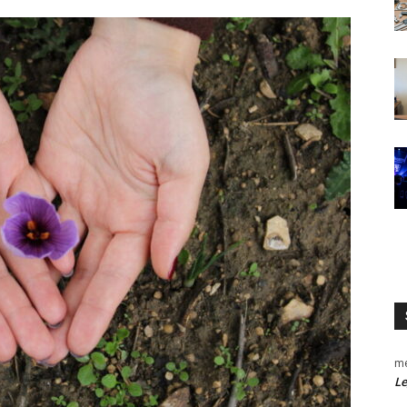
me
Le