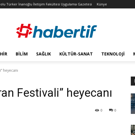
olu Türker İnanoğlu İletişim Fakültesi Uygulama Gazetesi
Künye
HIR
BILIM
SAĞLIK
KÜLTÜR-SANAT
TEKNOLOJI
li” heyecanı
ran Festivali” heyecanı
0
0