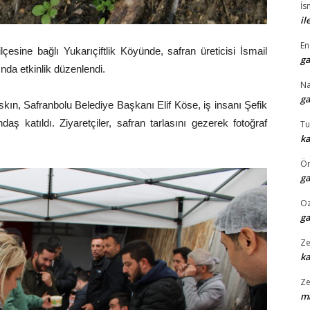
İs
il
En
çesine bağlı Yukarıçiftlik Köyünde, safran üreticisi İsmail
ga
nda etkinlik düzenlendi.
N
ga
ın, Safranbolu Belediye Başkanı Elif Köse, iş insanı Şefik
ş katıldı. Ziyaretçiler, safran tarlasını gezerek fotoğraf
Tu
ka
Ö
ga
O
ga
Ze
k
Ze
ma