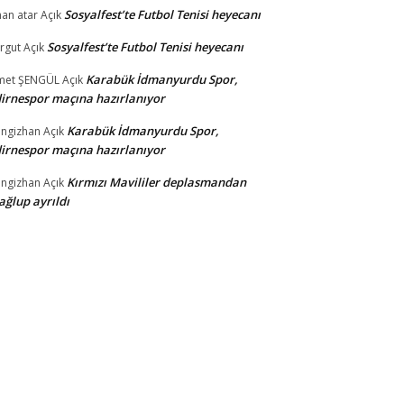
Sosyalfest’te Futbol Tenisi heyecanı
nan atar
Açık
Sosyalfest’te Futbol Tenisi heyecanı
rgut
Açık
Karabük İdmanyurdu Spor,
met ŞENGÜL
Açık
irnespor maçına hazırlanıyor
Karabük İdmanyurdu Spor,
ngizhan
Açık
irnespor maçına hazırlanıyor
Kırmızı Mavililer deplasmandan
ngizhan
Açık
ğlup ayrıldı