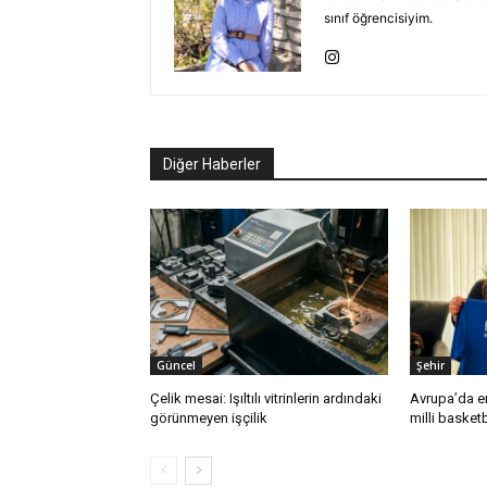
sınıf öğrencisiyim.
Diğer Haberler
Güncel
Şehir
Çelik mesai: Işıltılı vitrinlerin ardındaki
Avrupa’da e
görünmeyen işçilik
milli baske