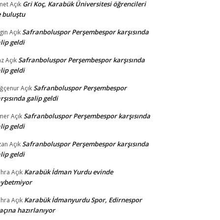
Gri Koç, Karabük Üniversitesi öğrencileri
met
Açık
e buluştu
Safranboluspor Perşembespor karşısında
gin
Açık
lip geldi
Safranboluspor Perşembespor karşısında
az
Açık
lip geldi
Safranboluspor Perşembespor
ğçenur
Açık
rşısında galip geldi
Safranboluspor Perşembespor karşısında
mer
Açık
lip geldi
Safranboluspor Perşembespor karşısında
zan
Açık
lip geldi
Karabük İdman Yurdu evinde
hra
Açık
aybetmiyor
Karabük İdmanyurdu Spor, Edirnespor
hra
Açık
çına hazırlanıyor