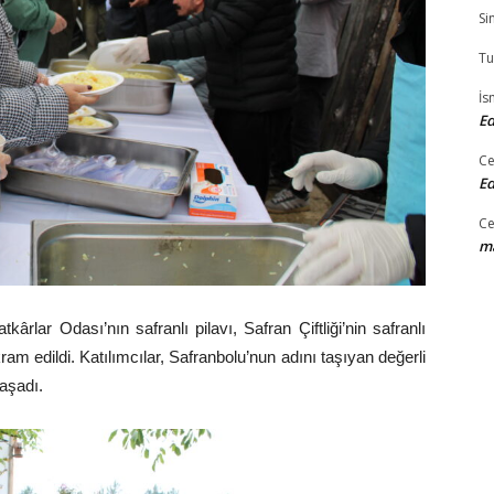
Si
Tu
İs
Ed
Ce
Ed
Ce
ma
kârlar Odası’nın safranlı pilavı, Safran Çiftliği’nin safranlı
ram edildi. Katılımcılar, Safranbolu’nun adını taşıyan değerli
yaşadı.