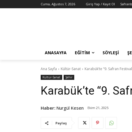
Cuma, Ağustos 7, 2026
Giriş Yap / Kayıt Ol
Safranb
ANASAYFA
EĞITIM
SÖYLEŞI
ŞE
Ana Sayfa
Kültür-Sanat
Karabük’te “9. Safran Festiva
Kültür-Sanat
Şehir
Karabük’te “9. Saf
Haber:
Nurgül Kesen
Ekim 21, 2025
Paylaş