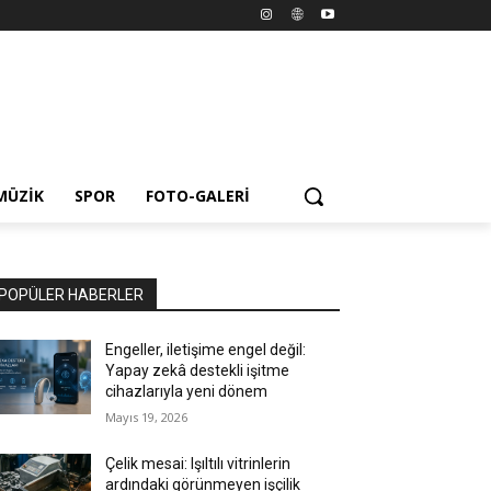
MÜZIK
SPOR
FOTO-GALERI
POPÜLER HABERLER
Engeller, iletişime engel değil:
Yapay zekâ destekli işitme
cihazlarıyla yeni dönem
Mayıs 19, 2026
Çelik mesai: Işıltılı vitrinlerin
ardındaki görünmeyen işçilik