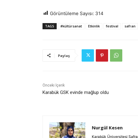
Görüntüleme Sayısı:
314
TAGS
#kültürsanat
Etkinlik
festival
safran
Paylaş
Önceki İçerik
Karabük GSK evinde mağlup oldu
Nurgül Kesen
Karabük Üniversitesi Safra