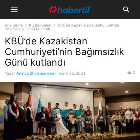
Ana Sayfa
Kültür-Sanat
KBÜ’de Kazakistan Cumhuriyeti’nin
Bağımsızlık Günü kutlandı
KBÜ’de Kazakistan
Cumhuriyeti’nin Bağımsızlık
Günü kutlandı
0
Yazar
Anelya Zholamanova
-
Aralık 23, 2024