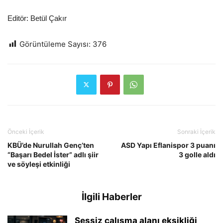
Editör: Betül Çakır
Görüntüleme Sayısı:
376
Önceki İçerik
Sonraki İçerik
KBÜ’de Nurullah Genç’ten
ASD Yapı Eflanispor 3 puanı
“Başarı Bedel İster” adlı şiir
3 golle aldı
ve söyleşi etkinliği
İlgili Haberler
Sessiz çalışma alanı eksikliği