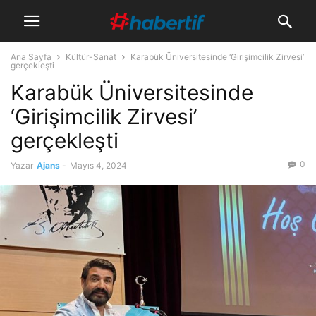
Ana Sayfa
Kültür-Sanat
Karabük Üniversitesinde ‘Girişimcilik Zirvesi’
gerçekleşti
Karabük Üniversitesinde
‘Girişimcilik Zirvesi’
gerçekleşti
0
Yazar
Ajans
-
Mayıs 4, 2024