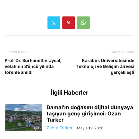
Önceki İçerik
Sonraki İçerik
Prof. Dr. Burhanettin Uysal,
Karabük Üniversitesinde
vefatının 3’üncü yılında
Teknoloji ve Gelişim Zirvesi
törenle anıldı
gerçekleşti
İlgili Haberler
Damal’ın doğasını dijital dünyaya
taşıyan genç girişimci: Ozan
Türker
Zehra Türker
-
Mayıs 19, 2026