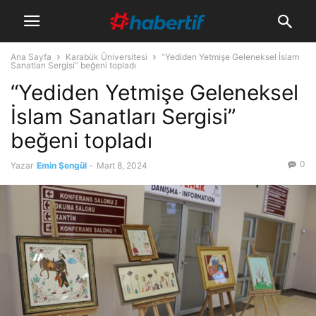
Ana Sayfa
Karabük Üniversitesi
“Yediden Yetmişe Geleneksel İslam
Sanatları Sergisi” beğeni topladı
“Yediden Yetmişe Geleneksel
İslam Sanatları Sergisi”
beğeni topladı
0
Yazar
Emin Şengül
-
Mart 8, 2024